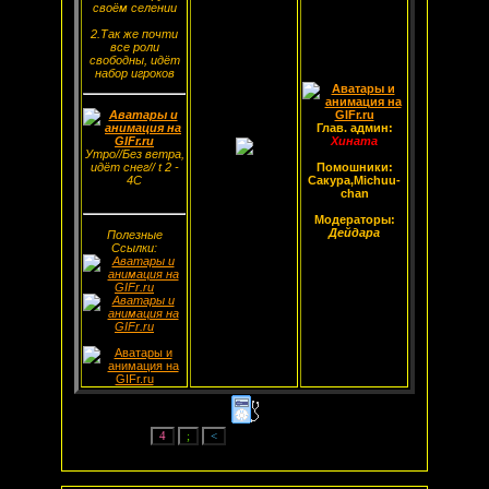
своём селении
2.Так же почти
все роли
свободны, идёт
набор игроков
Глав. админ:
Хината
Утро//Без ветра,
идёт снег// t 2 -
Помошники:
4С
Сакура,Michuu-
chan
Модераторы:
Дейдара
Полезные
Ссылки: