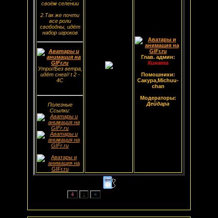
своём селении
2.Так же почти
все роли
свободны, идёт
набор игроков
Глав. админ:
Хината
Утро//Без ветра,
идёт снег// t 2 -
Помошники:
4С
Сакура,Michuu-
chan
Модераторы:
Дейдара
Полезные
Ссылки: