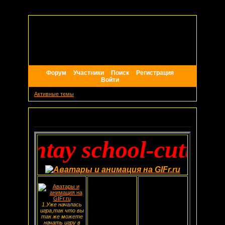
Форум
Участники
Поиск
Регистрация
Войти
Активные темы
Объявление
Hentay school-cutthroa
1.Уже началась
игра,так что вы
так же можете
начать игру в