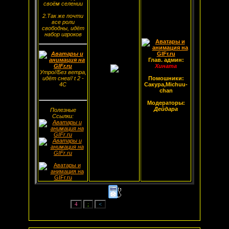
своём селении
2.Так же почти
все роли
свободны, идёт
набор игроков
Глав. админ:
Хината
Утро//Без ветра,
идёт снег// t 2 -
Помошники:
4С
Сакура,Michuu-
chan
Модераторы:
Дейдара
Полезные
Ссылки: