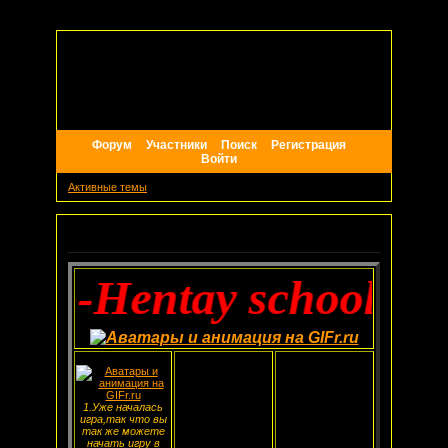
Форум
Участники
Поиск
Регистрация
Войти
Активные темы
Объявление
uto-Hentay school-cutt
1.Уже началась
игра,так что вы
так же можете
начать игру в