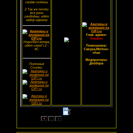
своём селении
2.Так же почти
все роли
свободны, идёт
набор игроков
Глав. админ:
Хината
Утро//Без ветра,
идёт снег// t 2 -
Помошники:
4С
Сакура,Michuu-
chan
Модераторы:
Дейдара
Полезные
Ссылки: