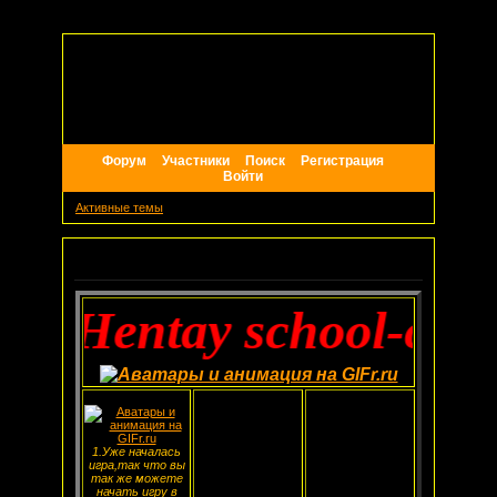
Форум
Участники
Поиск
Регистрация
Войти
Активные темы
Объявление
to-Hentay school-cutth
1.Уже началась
игра,так что вы
так же можете
начать игру в