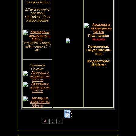
своём селении
2.Так же почти
все роли
свободны, идёт
набор игроков
Глав. админ:
Хината
Утро//Без ветра,
идёт снег// t 2 -
Помошники:
4С
Сакура,Michuu-
chan
Модераторы:
Дейдара
Полезные
Ссылки: