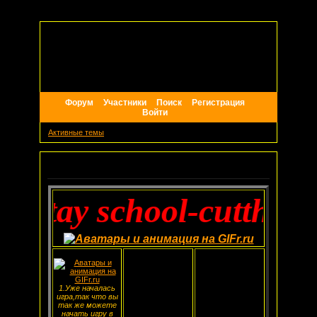
Форум
Участники
Поиск
Регистрация
Войти
Активные темы
Объявление
entay school-cutthroat
1.Уже началась
игра,так что вы
так же можете
начать игру в