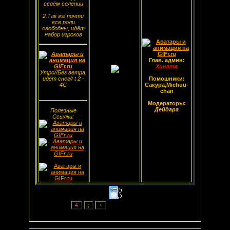
своём селении
2.Так же почти
все роли
свободны, идёт
набор игроков
Глав. админ:
Хината
Утро//Без ветра,
идёт снег// t 2 -
Помошники:
4С
Сакура,Michuu-
chan
Модераторы:
Дейдара
Полезные
Ссылки: