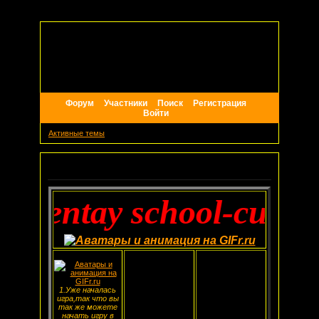
Форум
Участники
Поиск
Регистрация
Войти
Активные темы
Объявление
-Hentay school-cutthro
1.Уже началась
игра,так что вы
так же можете
начать игру в