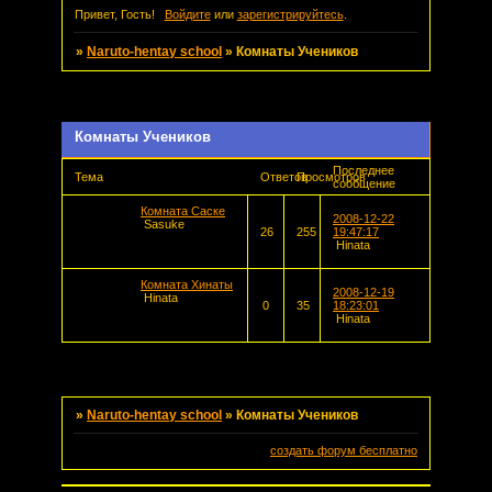
Привет, Гость!
Войдите
или
зарегистрируйтесь
.
»
Naruto-hentay school
»
Комнаты Учеников
Страница:
1
Комнаты Учеников
Последнее
Тема
Ответов
Просмотров
сообщение
Комната Саске
2008-12-22
Sasuke
26
255
19:47:17
Hinata
Комната Хинаты
2008-12-19
Hinata
0
35
18:23:01
Hinata
Страница:
1
»
Naruto-hentay school
»
Комнаты Учеников
создать форум бесплатно