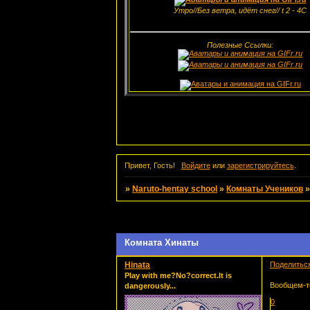
Утро//Без ветра, идёт снег// t 2 - 4С
Полезные Ссылки:
Привет, Гость!
Войдите
или
зарегистрируйтесь
.
»
Naruto-hentay school
»
Комнаты Учеников
Страница:
1
Комната Хинаты
Hinata
Поделитьс
Play with me?No?correct.It is
Вообщем-то
dangerously...
0