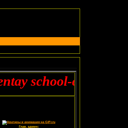
ay school-cutthroat t
Глав. админ: