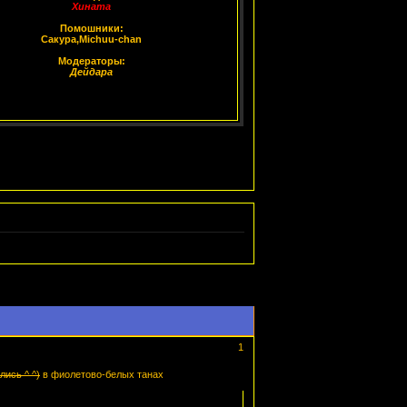
Хината
Помошники:
Сакура,Michuu-chan
Модераторы:
Дейдара
1
лись ^ ^)
в фиолетово-белых танах