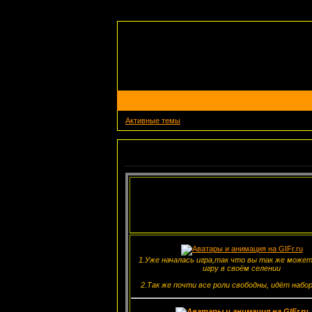
Активные темы
Объявление
1.Уже началась игра,так что вы так же може
игру в своём селении
2.Так же почти все роли свободны, идёт набор