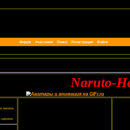
Форум
Участники
Поиск
Регистрация
Войти
Naruto-Hent
те начать
 игроков