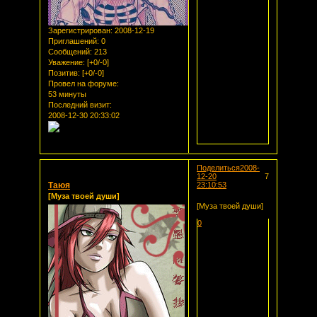
Зарегистрирован
: 2008-12-19
Приглашений:
0
Сообщений:
213
Уважение:
[+0/-0]
Позитив:
[+0/-0]
Провел на форуме:
53 минуты
Последний визит:
2008-12-30 20:33:02
Поделиться
2008-
12-20
7
Таюя
23:10:53
[Муза твоей души]
[Муза твоей души]
0