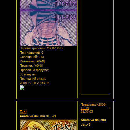
Зарегистрирован
: 2008-12-19
Приглашений:
0
Сообщений:
213
Уважение:
[+0/-0]
Позитив:
[+0/-0]
Провел на форуме:
53 минуты
Последний визит:
2008-12-30 20:33:02
Поделиться
2008-
12-19
2
Taki
21:38:03
Anata va dai sku de...<3
Anata va dai sku
de...<3