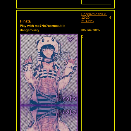
Поделиться
2008-
12-20
6
Hinata
21:47:25
Play with me?No?correct.It is
поставленно
dangerously...
0