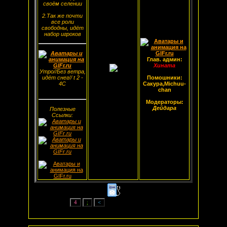
своём селении
2.Так же почти
все роли
свободны, идёт
набор игроков
Глав. админ:
Хината
Утро//Без ветра,
идёт снег// t 2 -
Помошники:
4С
Сакура,Michuu-
chan
Модераторы:
Дейдара
Полезные
Ссылки: