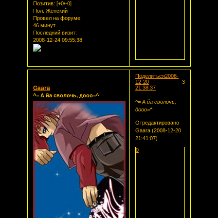
Позитив:
[+0/-0]
Пол:
Женский
Провел на форуме:
46 минут
Последний визит:
2008-12-24 09:55:38
Поделиться
2008-
12-20
3
Gaara
21:38:37
^= А йа сволочь, дооо=^
^= А йа сволочь,
дооо=^
Отредактировано
Gaara (2008-12-20
21:41:07)
0