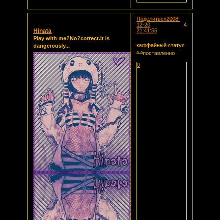
Поделиться
2008-
12-20
4
Hinata
21:41:55
Play with me?No?correct.It is
каффайный статус
dangerously...
^ ^
поставленно
0