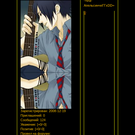
-=Йа-
АпельсинчеГГxDD=-
0
Зарегистрирован
: 2008-12-19
Приглашений:
0
Сообщений:
124
Уважение:
[+0/-0]
Позитив:
[+0/-0]
Провел на форуме: