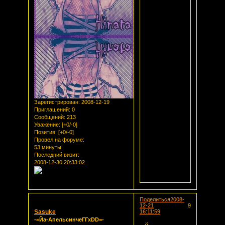
Зарегистрирован
: 2008-12-19
Приглашений:
0
Сообщений:
213
Уважение:
[+0/-0]
Позитив:
[+0/-0]
Провел на форуме:
53 минуты
Последний визит:
2008-12-30 20:33:02
Поделиться
2008-
12-21
9
Sasuke
16:11:59
-=Йа-АпельсинчеГГxDD=-