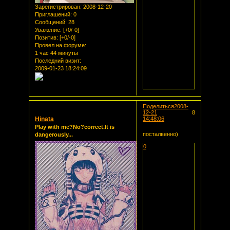
Зарегистрирован
: 2008-12-20
Приглашений:
0
Сообщений:
28
Уважение:
[+0/-0]
Позитив:
[+0/-0]
Провел на форуме:
1 час 44 минуты
Последний визит:
2009-01-23 18:24:09
Поделиться
2008-
12-21
8
Hinata
14:48:06
Play with me?No?correct.It is
посталвенно)
dangerously...
0