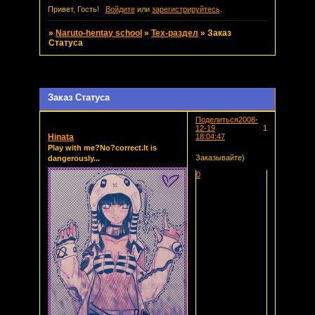
Привет, Гость!
Войдите
или
зарегистрируйтесь
.
»
Naruto-hentay school
»
Тех-раздел
»
Заказ
Статуса
Страница:
1
Заказ Статуса
Поделиться
2008-
12-19
1
Hinata
18:04:47
Play with me?No?correct.It is
Заказывайте)
dangerously...
0