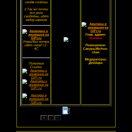
своём селении
2.Так же почти
все роли
свободны, идёт
набор игроков
Глав. админ:
Хината
Утро//Без ветра,
идёт снег// t 2 -
Помошники:
4С
Сакура,Michuu-
chan
Модераторы:
Дейдара
Полезные
Ссылки: