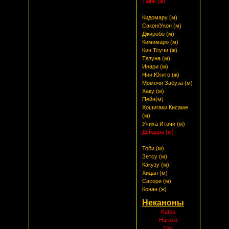
Таюя (ж)
Кидомару (м)
Сакон/Укон (м)
Джиробо (м)
Кимимаро (м)
Кин Тсучи (ж)
Тазуна (м)
Инари (м)
Нии Югито (ж)
Момочи Забуза (м)
Хаку (м)
Пейн(м)
Хошигаки Кисаме
(м)
Учиха Итачи (м)
Дейдара (м)
Тоби (м)
Зетсу (м)
Какузу (м)
Хидан (м)
Cасори (м)
Конан (ж)
Неканоны
Katsu
Haruko
Taki