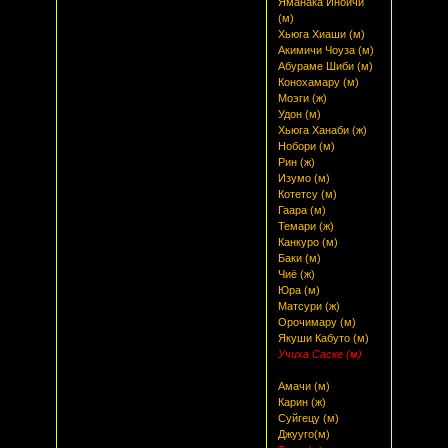
Яманака Иноичи
(м)
Хьюга Хиаши (м)
Акимичи Чоуза (м)
Абураме Шиби (м)
Конохамару (м)
Моэги (ж)
Удон (м)
Хьюга Ханаби (ж)
Нобори (м)
Рин (ж)
Изумо (м)
Котетсу (м)
Гаара (м)
Темари (ж)
Канкуро (м)
Баки (м)
Чиё (ж)
Юра (м)
Матсури (ж)
Орочимару (м)
Якуши Кабуто (м)
Учиха Саске (м)
Амачи (м)
Карин (ж)
Суйгецу (м)
Джууго(м)