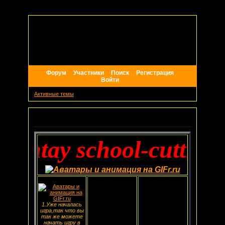
Форум
Участники
Поиск
Регистрация
Войти
Активные темы
Объявление
ntay school-cutthroat 
1.Уже началась
игра,так что вы
так же можете
начать игру в