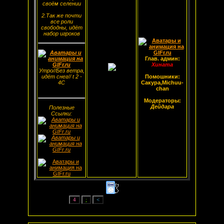
своём селении
2.Так же почти
все роли
свободны, идёт
набор игроков
Глав. админ:
Хината
Утро//Без ветра,
идёт снег// t 2 -
Помошники:
4С
Сакура,Michuu-
chan
Модераторы:
Дейдара
Полезные
Ссылки: