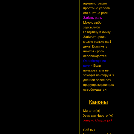
администрация
просто не успела
его снять с роли.
Забить роль
-
Можно либо
здесь,либо
гл.админу в личку.
Забивать роль
можно только на 1
день! Если нету
анкеты - роль
освобождается.
Освобождение
роли
- Если
пользователь не
заходит на форум 3
дня или более без
предупреждения,роль
освобождается.
Каноны
Минато (м)
Узумаки Наруто (м)
Харуно Сакура (ж)
Сай (м)