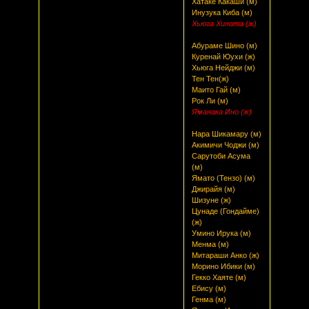
Хатаке Какаши (м)
Инузука Киба (м)
Хьюга Хината (ж)
Абураме Шино (м)
Куренай Юухи (ж)
Хьюга Нейджи (м)
Тен Тен(ж)
Маито Гай (м)
Рок Ли (м)
Яманака Ино (ж)
Нара Шикамару (м)
Акимичи Чоджи (м)
Сарутоби Асума
(м)
Ямато (Тензо) (м)
Джирайя (м)
Шизуне (ж)
Цунаде (Гондайме)
(ж)
Умино Ирука (м)
Менма (м)
Митараши Анко (ж)
Морино Ибики (м)
Гекко Хаяте (м)
Ебису (м)
Генма (м)