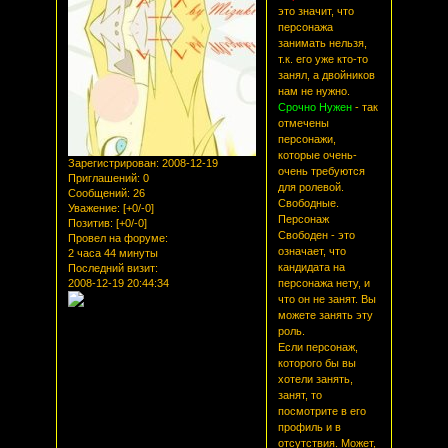
это значит, что
персонажа
занимать нельзя,
т.к. его уже кто-то
занял, а двойников
нам не нужно.
Срочно Нужен
- так
отмечены
персонажи,
которые очень-
Зарегистрирован
: 2008-12-19
очень требуются
Приглашений:
0
для ролевой.
Сообщений:
26
Свободные.
Уважение:
[+0/-0]
Персонаж
Позитив:
[+0/-0]
Свободен - это
Провел на форуме:
означает, что
2 часа 44 минуты
кандидата на
Последний визит:
2008-12-19 20:44:34
персонажа нету, и
что он не занят. Вы
можете занять эту
роль.
Если персонаж,
которого бы вы
хотели занять,
занят, то
посмотрите в его
профиль и в
отсутствия. Может,