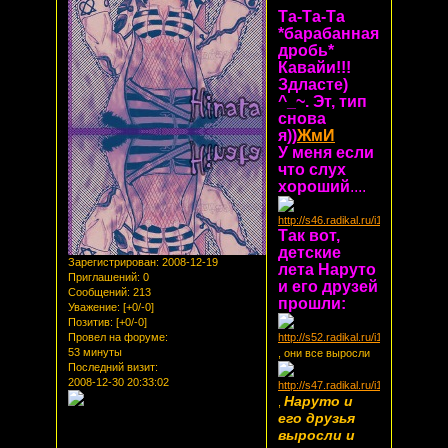
Та-Та-Та
*барабанная
дробь*
Кавайи!!!
Здласте)
^_~. Эт, тип
снова
я))
ЖмИ
У меня если
что слух
хороший
....
Так вот,
детские
Зарегистрирован
: 2008-12-19
лета Наруто
Приглашений:
0
и его друзей
Сообщений:
213
прошли:
Уважение:
[+0/-0]
Позитив:
[+0/-0]
Провел на форуме:
53 минуты
, они все выросли
Последний визит:
2008-12-30 20:33:02
Наруто и
,
его друзья
выросли и