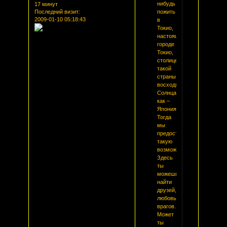
нибудь
17 минут
Последний визит:
пожить
2009-01-10 05:18:43
в
Токио,
настоящем
городе
Токио,
столице
такой
страны
восходящего
Солнца
как –
Япония.
Тогда
мы
предоставляем
такую
возможность.
Здесь
ты
можешь
найти
друзей,
любовь,
врагов.
Может
ты