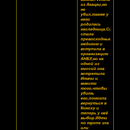
из Акацки,но
не
убил,также у
него
родилась
наследница.Сакура
стала
превосходным
медиком и
вступила в
организацию
АНБУ,но на
одной из
миссий она
встретила
Итачи и
вместо
того,чтобы
убить
его,помогла
вернуться в
Коноху и
теперь у неё
выбор.Идти
по тропе зла
или