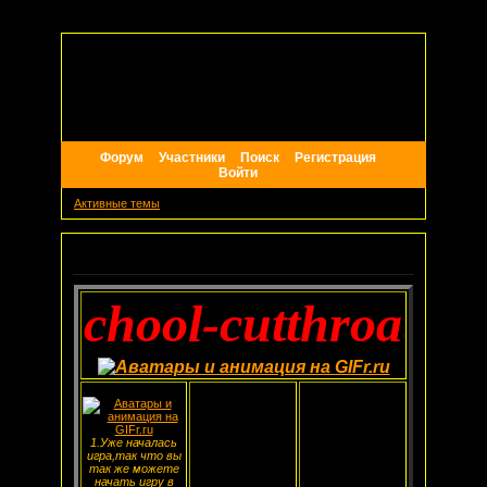
Форум
Участники
Поиск
Регистрация
Войти
Активные темы
Объявление
chool-cutthroat ties
1.Уже началась
игра,так что вы
так же можете
начать игру в