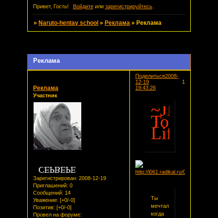
Привет, Гость!
Войдите
или
зарегистрируйтесь
.
»
Naruto-hentay school
»
Реклама
»
Реклама
Страница:
1
Реклама
Поделиться
2008-
12-19
1
Реклама
19:43:26
Участник
~JRockY
Tokio
Life
Зарегистрирован
: 2008-12-19
Приглашений:
0
Сообщений:
14
Ты
Уважение:
[+0/-0]
мечтал
Позитив:
[+0/-0]
когда
Провел на форуме: