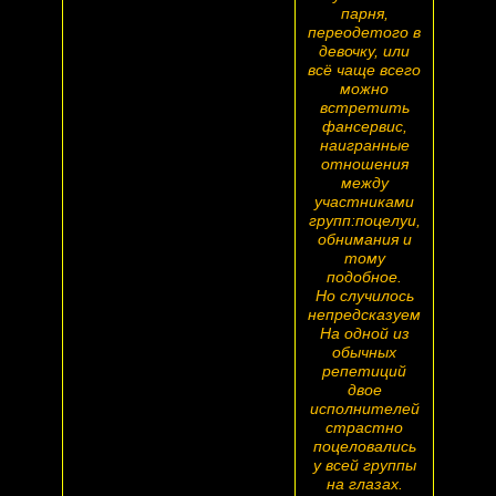
парня,
переодетого в
девочку, или
всё чаще всего
можно
встретить
фансервис,
наигранные
отношения
между
участниками
групп:поцелуи,
обнимания и
тому
подобное.
Но случилось
непредсказуемое.
На одной из
обычных
репетиций
двое
исполнителей
страстно
поцеловались
у всей группы
на глазах.