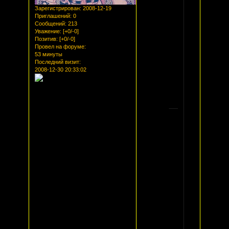
Зарегистрирован
: 2008-12-19
Приглашений:
0
Сообщений:
213
Уважение:
[+0/-0]
Позитив:
[+0/-0]
Провел на форуме:
53 минуты
Последний визит:
2008-12-30 20:33:02
Школа...
Самая
обыкновенная,
на
первый
взгляд
ничем
не
примечательная
школа.
Здесь
учатся
такие