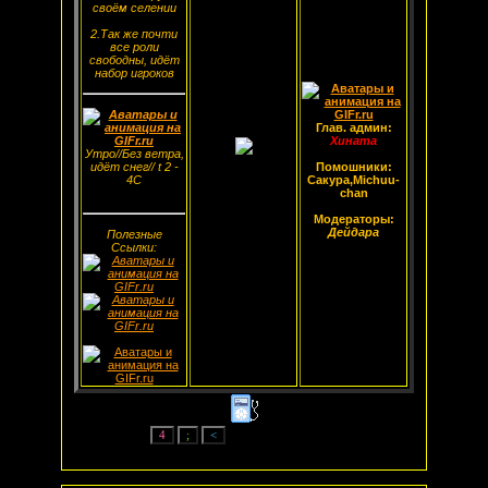
своём селении
2.Так же почти
все роли
свободны, идёт
набор игроков
Глав. админ:
Хината
Утро//Без ветра,
идёт снег// t 2 -
Помошники:
4С
Сакура,Michuu-
chan
Модераторы:
Дейдара
Полезные
Ссылки: