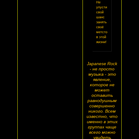
Не
упусти
свой
шанс
занять
своё
метсто
в этой
жизни!
Japanese Rock
- не просто
музыка - это
явление,
которое не
может
оставить
равнодушным
совершенно
никого. Всем
известно, что
именно в этих
группах чаще
всего можно
увидеть