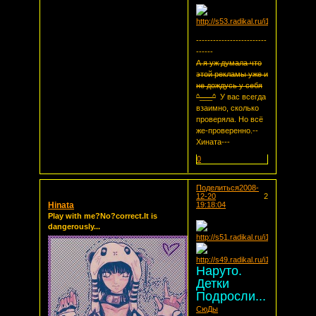
-------------------------
------
А я уж думала что
этой рекламы уже и
не дождусь у себя
^___^
У вас всегда
взаимно, сколько
проверяла. Но всё
же-проверенно.--
Хината---
0
Поделиться
2008-
12-20
2
Hinata
19:18:04
Play with me?No?correct.It is
dangerously...
Наруто.
Детки
Подросли...
СюДы