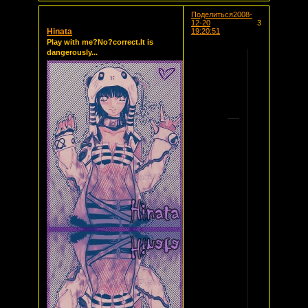
Поделиться
2008-
12-20
3
Hinata
19:20:51
Play with me?No?correct.It is
dangerously...
[-
Neko
school-]