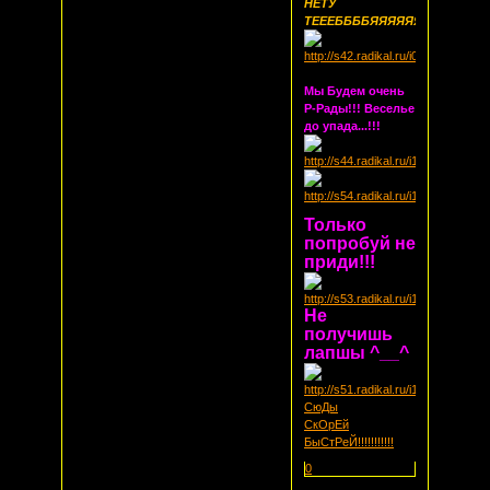
НЕТУ
ТЕЕЕББББЯЯЯЯЯЯЯЯ!!!!!!!!!
Мы Будем очень
Р-Рады!!! Веселье
до упада...!!!
Только
попробуй не
приди!!!
Не
получишь
лапшы ^__^
СюДы
СкОрЕй
БыСтРеЙ!!!!!!!!!!!
0