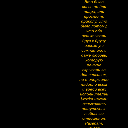
Это было
вовсе не для
пиара, или
просто по
приколу. Это
было потому,
что оба
испытывали
друг к другу
огромную
симпатию, и
даже любовь,
которую
раньше
скрывали за
фансервисом,
но теперь это
надоело всем
и вреди всех
исполнителей
j-rocka начали
вспыхивать
нешуточные
любовные
отношения.
Разврат,