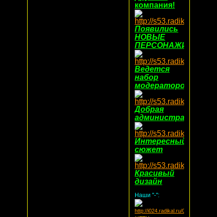
компания!
Появились
НОВЫЕ
ПЕРСОНАЖИ!
Ведется
набор
модераторов
Добрая
администрация
Интересный,захва
сюжет
Красивый
дизайн
Наши "-":