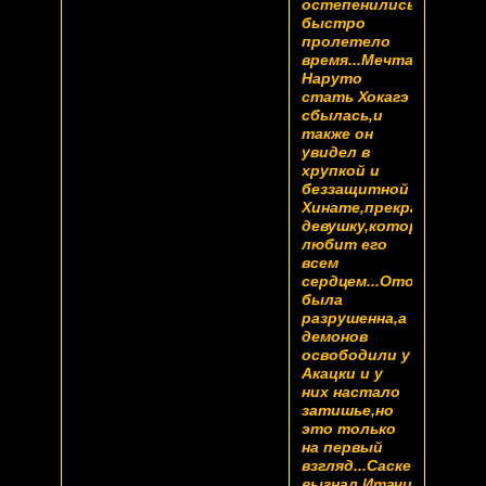
остепенились.Как
быстро
пролетело
время...Мечта
Наруто
стать Хокагэ
сбылась,и
также он
увидел в
хрупкой и
беззащитной
Хинате,прекрасную,не
девушку,которая
любит его
всем
сердцем...Ото
была
разрушенна,а
демонов
освободили у
Акацки и у
них настало
затишье,но
это только
на первый
взгляд...Саске
выгнал Итачи