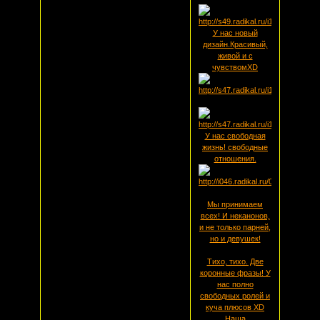
У нас новый
дизайн.Красивый,
живой и с
чувствомXD
У нас свободная
жизнь! свободные
отношения.
Мы принимаем
всех! И неканонов,
и не только парней,
но и девушек!
Тихо, тихо. Две
коронные фразы! У
нас полно
свободных ролей и
куча плюсов XD
Наша