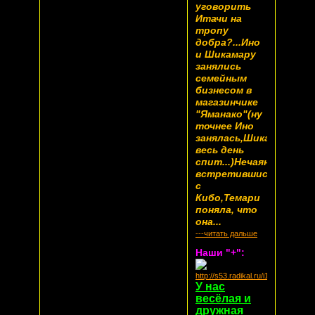
уговорить
Итачи на
тропу
добра?...Ино
и Шикамару
занялись
семейным
бизнесом в
магазинчике
"Яманако"(ну
точнее Ино
занялась,Шикамару
весь день
спит...)Нечаянно
встретившись
с
Кибо,Темари
поняла, что
она...
---читать дальше
Наши "+":
У нас
весёлая и
дружная