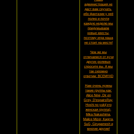
администрация не
даст вам скучать,
ибо фантазии у неё
полно и почти
каждую неделю мы
придумываем
новые квесты,
поэтому игра наша
не стоит на месте!
Чем же мы
отличаемся от кучи
других ролевых
спросите вы. А мы
так скромно
ответим: ВСЕМ!!XD
Нам очень нужны
такие группы как:
Alice Nine, Dir en
Grey, D'espairsRay,
Hoshi no yuki(это
женская группа),
Mika Nakashima,
Malice Mizer, Kagrra,
SuG, Girugamesh и
многие другие!