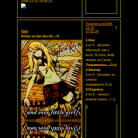
2008-12-31 18:00:32
Поделиться
2008-
12-22
3
Taki
07:41:34
Anata va dai sku de...<3
1.Ник
2 из 5 - [вполне
обычный, как у
всех. Кстати, мяф
играло за Саске.
Понравилось....О.о
]
2.Аватар
5 из 5 - [почему-то
сильно
понравился.О.о]
3.Подпись
4 из 5. - [много
юзиков плохо...>.>]
0