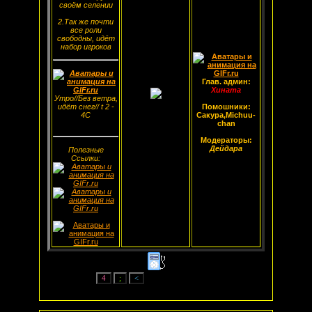
своём селении
2.Так же почти
все роли
свободны, идёт
набор игроков
Глав. админ:
Хината
Утро//Без ветра,
идёт снег// t 2 -
Помошники:
4С
Сакура,Michuu-
chan
Модераторы:
Дейдара
Полезные
Ссылки: