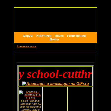
Форум
Участники
Поиск
Регистрация
Войти
Активные темы
Объявление
tay school-cutthroat t
1.Уже началась
игра,так что вы
так же можете
начать игру в