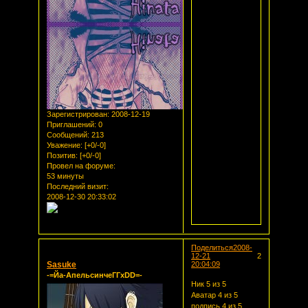
Зарегистрирован
: 2008-12-19
Приглашений:
0
Сообщений:
213
Уважение:
[+0/-0]
Позитив:
[+0/-0]
Провел на форуме:
53 минуты
Последний визит:
2008-12-30 20:33:02
Поделиться
2008-
12-21
2
Sasuke
20:04:09
-=Йа-АпельсинчеГГxDD=-
Ник 5 из 5
Аватар 4 из 5
подпись 4 из 5