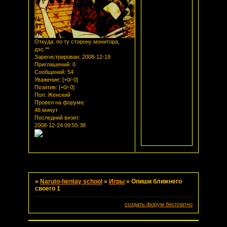
Откуда:
по ту сторону монитора,
дэс.**
Зарегистрирован
: 2008-12-19
Приглашений:
0
Сообщений:
54
Уважение:
[+0/-0]
Позитив:
[+0/-0]
Пол:
Женский
Провел на форуме:
46 минут
Последний визит:
2008-12-24 09:55:38
Страница:
1
»
Naruto-hentay school
»
Игры
»
Опиши ближнего
своего 1
создать форум бесплатно