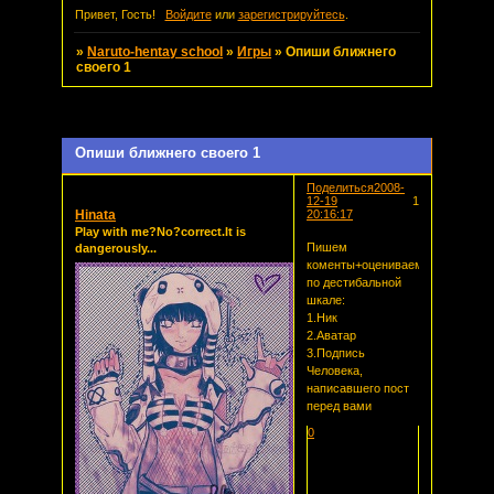
Привет, Гость!
Войдите
или
зарегистрируйтесь
.
»
Naruto-hentay school
»
Игры
»
Опиши ближнего
своего 1
Страница:
1
Опиши ближнего своего 1
Поделиться
2008-
12-19
1
Hinata
20:16:17
Play with me?No?correct.It is
Пишем
dangerously...
коменты+оцениваем
по дестибальной
шкале:
1.Ник
2.Аватар
3.Подпись
Человека,
написавшего пост
перед вами
0