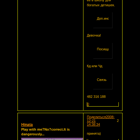
богатых детишек.
Доп.информация
Девочка!
Посищаемость
Кд или Чд
Связь
482 316 188
0
Поделиться
2008-
12-21
2
Hinata
14:38:34
Play with me?No?correct.It is
принята)
dangerously...