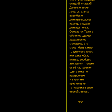
сладкий, сладкий).
Длинные, ниже
лопаток, слегка
вишнёвые,
длинные волосы,
на лицо спадает
длинная челка.
Одевается Таюя в
обычную одежду,
характерную
молодеже, это
может быть какие-
то джинсы с топом
или даже юбка,
платье, вообщем,
это зависит только
от её настроения.
Цвета тоже по
настроению.
На копчике
присутствует
татуировка в виде
черной звезды.
БИО