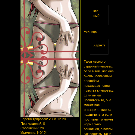
кто
вы?
Ученица
Характер
Таюя немного
странный человек,
бело в том, что она
очень необычным
способом
показывает свои
чувства к человеку.
Если вы ей
нравитесь то, она
может вас
опозорить, слегка
подшутить, а если
Зарегистрирован
: 2008-12-20
противны то может
Приглашений:
0
нормально
Сообщений:
28
общаться, а потом
Уважение:
[+0/-0]
как послать, так и