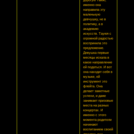
именно она
направила эту
маленькую
девчушку, не в
политику, а в
академию
искусств. Тауюя с
огромной радостью
воспринила это
предложение.
Девушка первые
месяцы искала в
какое направление
ей податься. И вот
она находит себя в
музыке, ей
инструмент это
флейта. Она
делает заметные
успехи, и даже
занимает призовые
места на разных
концертах. И
именно с этого
момента родители
начинают
воспитанием своей
дочурки, они