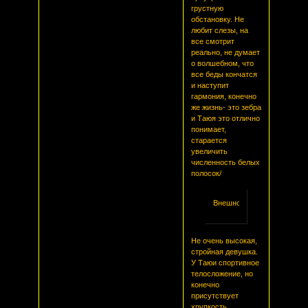
грустную
обстановку. Не
любит слезы, на
все смотрит
реально, не думает
о волшебном, что
все беды кончатся
и наступит
гармония, конечно
же жизнь- это зебра
и Таюя это отлично
понимает,
старается
увеличить
численность белых
полосок/
Внешность
Не очень высокая,
стройная девушка.
У Таюи спортивное
телосложение, но
конечно
присутствует
хрупкость.