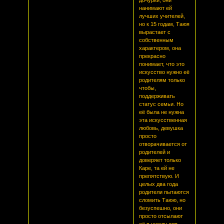
нанимают ей
лучших учителей,
но к 15 годам, Таюя
вырастает с
собственным
характером, она
прекрасно
понимает, что это
искусство нужно её
родителям только
чтобы,
поддерживать
статус семьи. Но
её была не нужна
эта искусственная
любовь, девушка
просто
отворачивается от
родителей и
доверяет только
Каре, та ей не
препятствую. И
целых два года
родители пытаются
сломить Таюю, но
безуспешно, они
просто отсылают
её в школу для