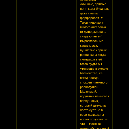
Длинные, прямые
ноги, кожа бледная,
даже слегка
фарфоровая. У
Таюи лицо как у
милого ангелочка
(в душе дьявол, а
снаружи ангел).
Выразительные,
карие глаза,
пушистые черные
реснички, а когда
смотришь в её
глаза будто бы
утопаешь в океане
блаженства, её
взгяд всегда
спокоен и немного
равнодушен.
Маленький,
поднятый немного к
верху носик,
который девушка
часто сует не в
свои делишки, а
потом получает за
это… Нежные,
алые губы, поцелуй