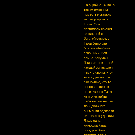
На окрайне Токио, в
тихом именном
поместье, жарким
летом родилась
Таюя. Она
появилась на свет
в большой и
богатой семье, у
Таюи было два
брата и оба были
старшими. Вся
семья Хокумон
была авторитетной,
каждый занимался
чем-то своим, кто-
то продвигался в
экономике, кто-то
пробовал себя в
политике, но Таюя
не могла найти
себя не там не сям.
Да и должного
внимания родители
ей тоже не уделяли.
Лишь одна
нянюшка Кара,
всегда любила
дорогую Таюю,