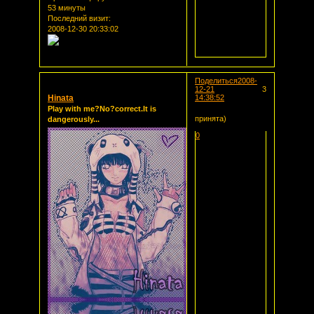
53 минуты
Последний визит:
2008-12-30 20:33:02
Поделиться
2008-
12-21
3
Hinata
14:38:52
Play with me?No?correct.It is
принята)
dangerously...
0