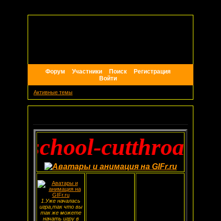
Форум
Участники
Поиск
Регистрация
Войти
Активные темы
Объявление
school-cutthroat ties
1.Уже началась
игра,так что вы
так же можете
начать игру в