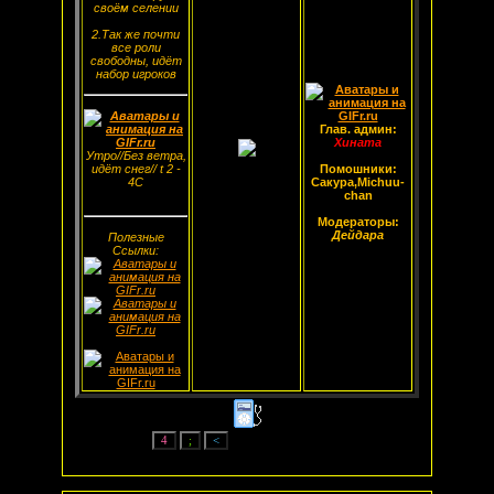
своём селении
2.Так же почти
все роли
свободны, идёт
набор игроков
Глав. админ:
Хината
Утро//Без ветра,
идёт снег// t 2 -
Помошники:
4С
Сакура,Michuu-
chan
Модераторы:
Дейдара
Полезные
Ссылки: