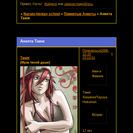
Привет, Гость!
Войдите
или
зарегистрируйтесь
.
»
Naruto-hentay school
»
Принятые Анкеты
»
Анкета
Таюи
Страница:
1
Анкета Таюи
Поделиться
2008-
12-20
1
Таюя
23:13:51
[Муза твоей души]
Имя и
Фамилия
Таюя
Хокумон/Tayuya
Hokumon
Возраст
17 лет