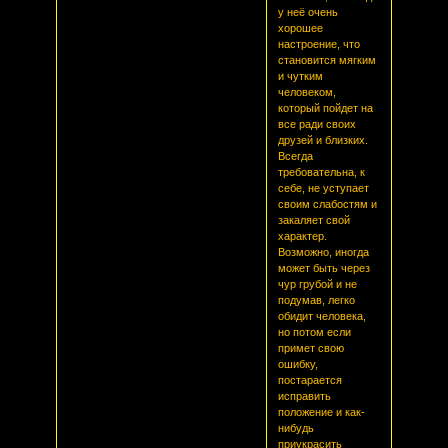
у неё очень
хорошее
настроение, что
становится мягким
и чутким
человеком,
который пойдет на
все ради своих
друзей и близких.
Всегда
требовательна, к
себе, не уступает
своим слабостям и
закаляет свой
характер.
Возможно, иногда
может быть через
чур грубой и не
подумав, легко
обидит человека,
но потом если
примет свою
ошибку,
постарается
исправить
положение и как-
нибудь
приукрасить