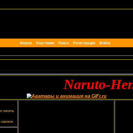
Форум
Участники
Поиск
Регистрация
Войти
Naruto-Hentay 
те начать
 игроков