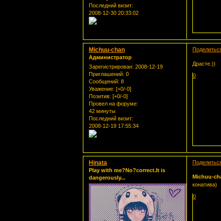
Последний визит:
2008-12-30 20:33:02
Michuu-chan
Поделитьс
Администратор
Драсте.))
Зарегистрирован
: 2008-12-19
Приглашений:
0
0
Сообщений:
8
Уважение:
[+0/-0]
Позитив:
[+0/-0]
Провел на форуме:
42 минуты
Последний визит:
2008-12-19 17:55:34
Hinata
Поделитьс
Play with me?No?correct.It is
Michuu-ch
dangerously...
конатива)
0