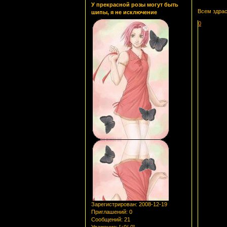
У прекрасной розы могут быть
Всем здра
шипы, я не исключение
0
Зарегистрирован
: 2008-12-19
Приглашений:
0
Сообщений:
21