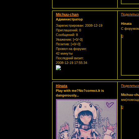
Michuu-chan
Поделитьс
Администратор
Hinata
Зарегистрирован
: 2008-12-19
С форумом
Приглашений:
0
Сообщений:
8
0
Уважение:
[+0/-0]
Позитив:
[+0/-0]
Провел на форуме:
42 минуты
Последний визит:
2008-12-19 17:55:34
Hinata
Поделитьс
Play with me?No?correct.It is
Michuu-ch
dangerously...
мм)помощь 
0