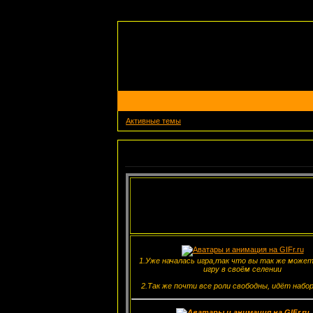
Активные темы
Объявление
1.Уже началась игра,так что вы так же може
игру в своём селении
2.Так же почти все роли свободны, идёт набор