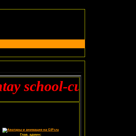
school-cutthroat ties
Глав. админ: