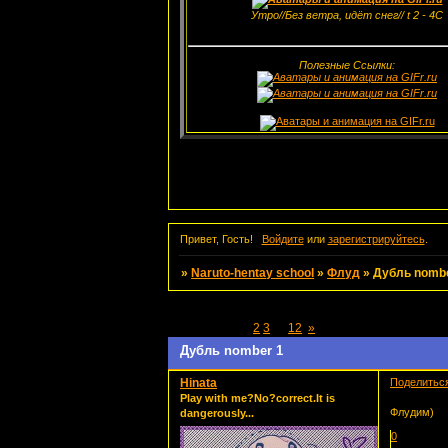
Утро//Без ветра, идёт снег// t 2 - 4С
Полезные Ссылки:
Привет, Гость!
Войдите
или
зарегистрируйтесь
.
»
Naruto-hentay school
»
Флуд
»
Дубль nombe
Страница:
1
2
3
…
12
»
Дубль nomber 1
Hinata
Поделитьс
Play with me?No?correct.It is
Флудим)
dangerously...
0