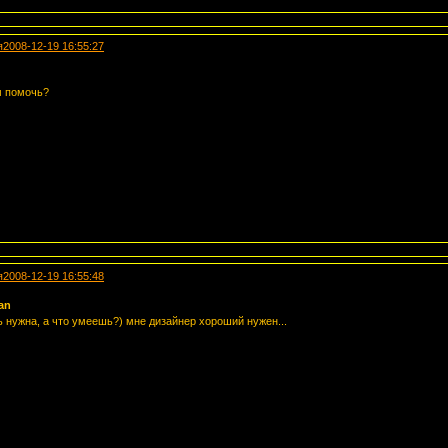
я
2008-12-19 16:55:27
 помочь?
я
2008-12-19 16:55:48
an
нужна, а что умеешь?) мне дизайнер хороший нужен...