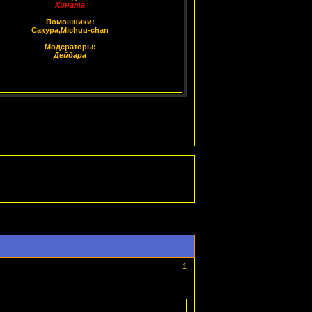
Хината
Помошники:
Сакура,Michuu-chan
Модераторы:
Дейдара
1