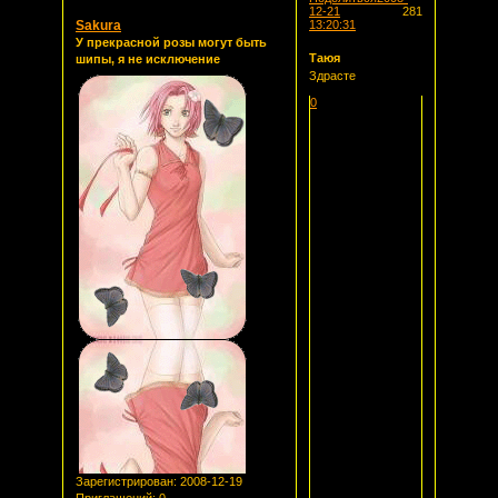
12-21
281
Sakura
13:20:31
У прекрасной розы могут быть
Таюя
шипы, я не исключение
Здрасте
0
Зарегистрирован
: 2008-12-19
Приглашений:
0