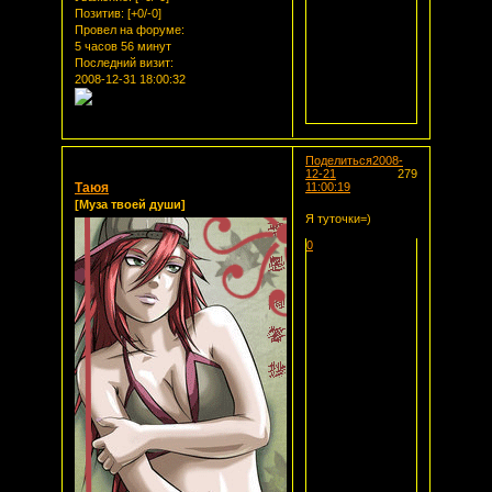
Позитив:
[+0/-0]
Провел на форуме:
5 часов 56 минут
Последний визит:
2008-12-31 18:00:32
Поделиться
2008-
12-21
279
Таюя
11:00:19
[Муза твоей души]
Я туточки=)
0