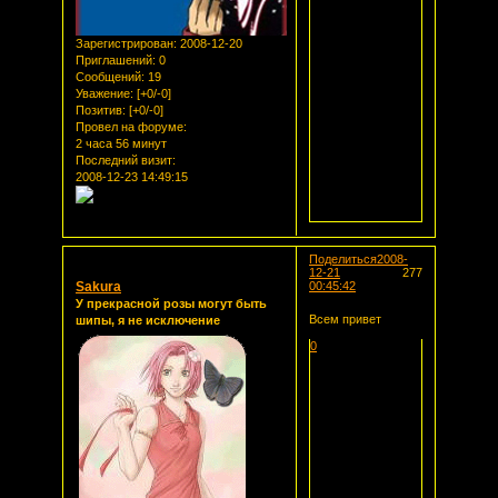
Зарегистрирован
: 2008-12-20
Приглашений:
0
Сообщений:
19
Уважение:
[+0/-0]
Позитив:
[+0/-0]
Провел на форуме:
2 часа 56 минут
Последний визит:
2008-12-23 14:49:15
Поделиться
2008-
12-21
277
Sakura
00:45:42
У прекрасной розы могут быть
Всем привет
шипы, я не исключение
0