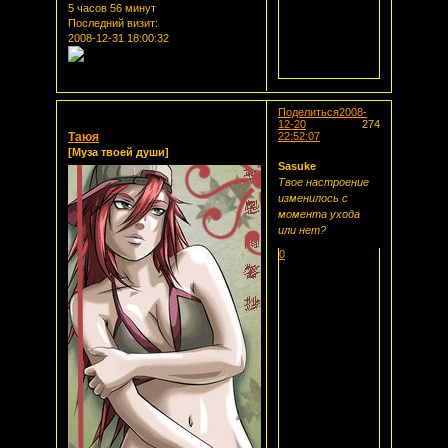
5 часов 56 минут
Последний визит:
2008-12-31 18:00:32
Поделиться
2008-
12-20
274
Таюя
22:52:07
[Муза твоей души]
Sasuke
Твое настроение
изменилось с
момента ухода
или нет?
0