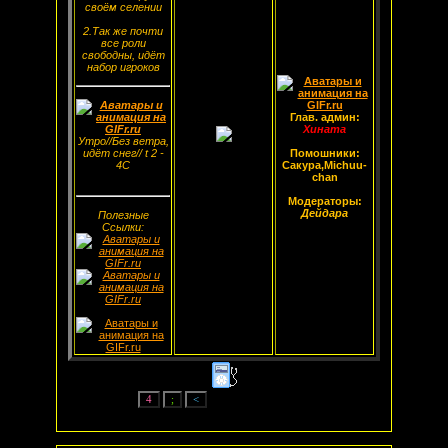
своём селении
2.Так же почти
все роли
свободны, идёт
набор игроков
Глав. админ:
Хината
Утро//Без ветра,
идёт снег// t 2 -
Помошники:
4С
Сакура,Michuu-
chan
Модераторы:
Дейдара
Полезные
Ссылки: