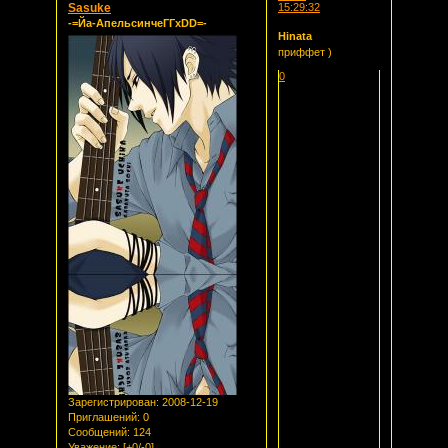
Sasuke
15:29:32
-=Йа-АпельсинчеГГxDD=-
Hinata
приффет )
0
Зарегистрирован
: 2008-12-19
Приглашений:
0
Сообщений:
124
Уважение:
[+0/-0]