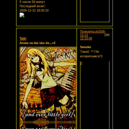
5 часов 56 минут
Последний визит:
2008-12-31 18:00:32
Поделиться
2008-
12-21
289
Taki
15:33:08
Anata va dai sku de...<3
Sasuke
Тавай. ** Где
встретимся?)
0