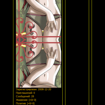
Зарегистрирован
: 2008-12-20
Приглашений:
0
Сообщений:
28
Уважение:
[+0/-0]
Позитив:
[+0/-0]