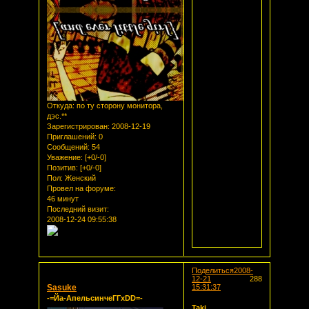
Откуда:
по ту сторону монитора,
дэс.**
Зарегистрирован
: 2008-12-19
Приглашений:
0
Сообщений:
54
Уважение:
[+0/-0]
Позитив:
[+0/-0]
Пол:
Женский
Провел на форуме:
46 минут
Последний визит:
2008-12-24 09:55:38
Поделиться
2008-
12-21
288
Sasuke
15:31:37
-=Йа-АпельсинчеГГxDD=-
Taki