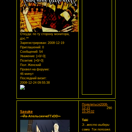
Откуда:
по ту сторону монитора,
дэс.**
Зарегистрирован
: 2008-12-19
Приглашений:
0
Сообщений:
54
Уважение:
[+0/-0]
Позитив:
[+0/-0]
Пол:
Женский
Провел на форуме:
46 минут
Последний визит:
2008-12-24 09:55:38
Поделиться
2008-
12-21
290
Sasuke
15:34:02
-=Йа-АпельсинчеГГxDD=-
Taki
Э...место выбери
сама. Ток попозже.