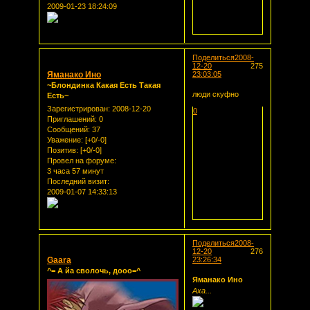
2009-01-23 18:24:09
Поделиться
2008-
12-20
275
Яманако Ино
23:03:05
~Блондинка Какая Есть Такая
люди скуфно
Есть~
Зарегистрирован
: 2008-12-20
0
Приглашений:
0
Сообщений:
37
Уважение:
[+0/-0]
Позитив:
[+0/-0]
Провел на форуме:
3 часа 57 минут
Последний визит:
2009-01-07 14:33:13
Поделиться
2008-
12-20
276
Gaara
23:26:34
^= А йа сволочь, дооо=^
Яманако Ино
Аха...