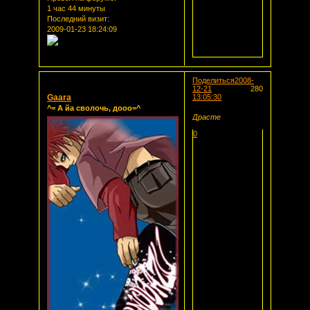
1 час 44 минуты
Последний визит:
2009-01-23 18:24:09
Поделиться
2008-
12-21
280
Gaara
13:05:30
^= А йа сволочь, дооо=^
Драсте
0