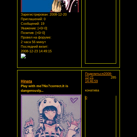
Зарегистрирован
: 2008-12-20
Приглашений:
0
Сообщений:
19
Уважение:
[+0/-0]
Позитив:
[+0/-0]
Провел на форуме:
2 часа 56 минут
Последний визит:
2008-12-23 14:49:15
Поделиться
2008-
12-21
285
Hinata
14:46:59
Play with me?No?correct.It is
конатива
dangerously...
0