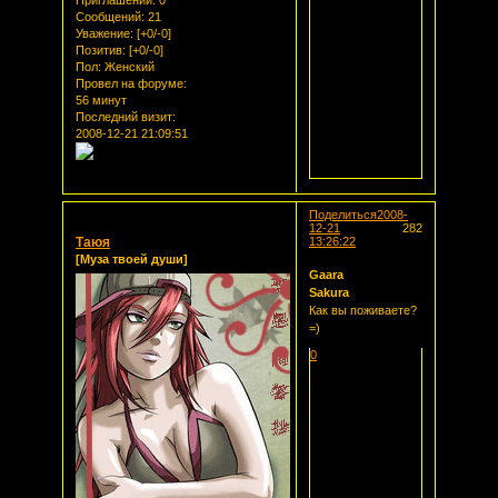
Сообщений:
21
Уважение:
[+0/-0]
Позитив:
[+0/-0]
Пол:
Женский
Провел на форуме:
56 минут
Последний визит:
2008-12-21 21:09:51
Поделиться
2008-
12-21
282
Таюя
13:26:22
[Муза твоей души]
Gaara
Sakura
Как вы поживаете?
=)
0