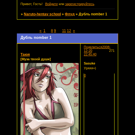
Привет, Гость!
Войдите
или
зарегистрируйтесь
.
»
Naruto-hentay school
»
Флуд
»
Дубль nomber 1
Страница:
«
1
…
8
9
10
11
12
»
Дубль nomber 1
Поделиться
2008-
12-20
271
Таюя
22:45:40
[Муза твоей души]
Sasuke
Уряяя=)
0