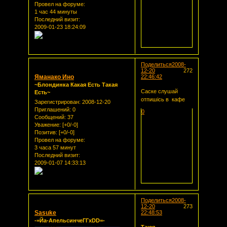
Провел на форуме:
1 час 44 минуты
Последний визит:
2009-01-23 18:24:09
Поделиться
2008-
12-20
272
Яманако Ино
22:46:42
~Блондинка Какая Есть Такая
Саске слушай
Есть~
отпишісь в кафе
Зарегистрирован
: 2008-12-20
Приглашений:
0
0
Сообщений:
37
Уважение:
[+0/-0]
Позитив:
[+0/-0]
Провел на форуме:
3 часа 57 минут
Последний визит:
2009-01-07 14:33:13
Поделиться
2008-
12-20
273
Sasuke
22:48:53
-=Йа-АпельсинчеГГxDD=-