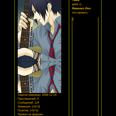
Таюя
дяяя =)
Яманако Ино
постараюсь
0
Зарегистрирован
: 2008-12-19
Приглашений:
0
Сообщений:
124
Уважение:
[+0/-0]
Позитив:
[+0/-0]
Провел на форуме: