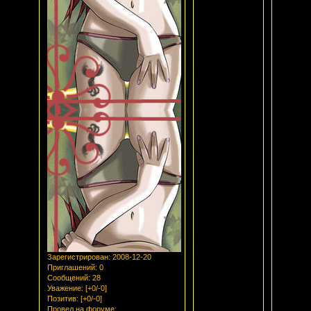
Зарегистрирован
: 2008-12-20
Приглашений:
0
Сообщений:
28
Уважение:
[+0/-0]
Позитив:
[+0/-0]
Провел на форуме: