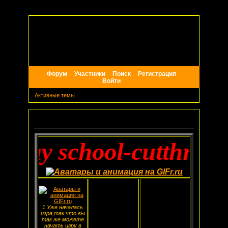
Форум
Участники
Поиск
Регистрация
Войти
Активные темы
Объявление
school-cutthroat ties
1.Уже началась
игра,так что вы
так же можете
начать игру в