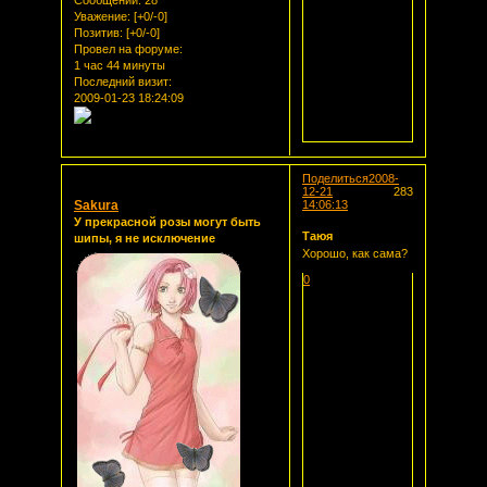
Уважение:
[+0/-0]
Позитив:
[+0/-0]
Провел на форуме:
1 час 44 минуты
Последний визит:
2009-01-23 18:24:09
Поделиться
2008-
12-21
283
Sakura
14:06:13
У прекрасной розы могут быть
Таюя
шипы, я не исключение
Хорошо, как сама?
0