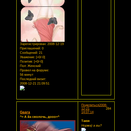
Зарегистрирован
: 2008-12-19
Приглашений:
0
Сообщений:
21
Уважение:
[+0/-0]
Позитив:
[+0/-0]
Пол:
Женский
Провел на форуме:
56 минут
Последний визит:
2008-12-21 21:09:51
Поделиться
2008-
12-21
284
Gaara
14:07:14
^= А йа сволочь, дооо=^
Таюя
Норма) а вы?