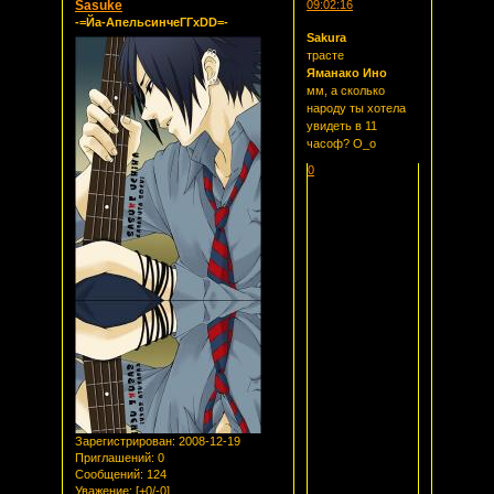
Sasuke
09:02:16
-=Йа-АпельсинчеГГxDD=-
Sakura
трасте
Яманако Ино
мм, а сколько
народу ты хотела
увидеть в 11
часоф? О_о
0
Зарегистрирован
: 2008-12-19
Приглашений:
0
Сообщений:
124
Уважение:
[+0/-0]