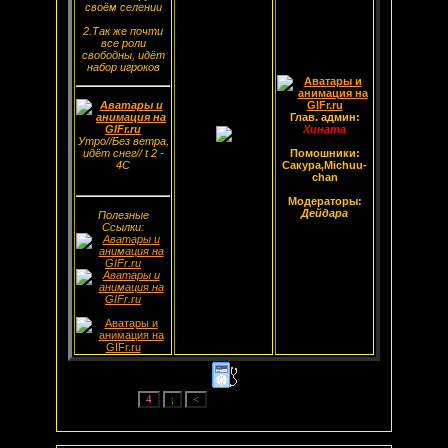
своём селении
2.Так же почти
все роли
свободны, идёт
набор игроков
Глав. админ:
Хината
Утро//Без ветра,
идёт снег// t 2 -
Помошники:
4С
Сакура,Michuu-
chan
Модераторы:
Дейдара
Полезные
Ссылки: