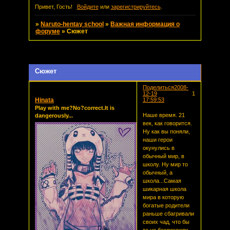
Привет, Гость!
Войдите
или
зарегистрируйтесь
.
»
Naruto-hentay school
»
Важная информация о
форуме
»
Сюжет
Страница:
1
Сюжет
Поделиться
2008-
12-19
1
Hinata
17:59:53
Play with me?No?correct.It is
Наше время. 21
dangerously...
век, как говорится.
Ну как вы поняли,
наши герои
окунулись в
обычный мир, в
школу. Ну мир то
обычный, а
школа...Самая
шикарная школа
мира в которую
богатые родители
раньше сбагривали
своих чад, что бы
те не беспокоили