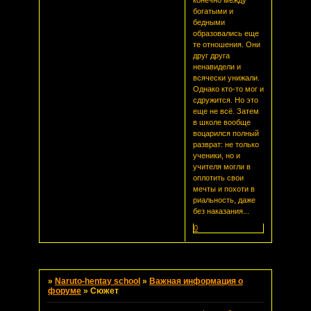
богатыми и
бедными
образовались еще
те отношения. Они
друг друга
ненавидели и
всячески унижали.
Однако кто-то мог и
сдружится. Но это
еще не всё. Затем
в школе вообще
воцарился полный
разврат: не только
ученики, но и
учителя могли в
оплотить свои
мечты и похоти в
риальность, даже
без наказания...
0
Страница:
1
»
Naruto-hentay school
»
Важная информация о
форуме
»
Сюжет