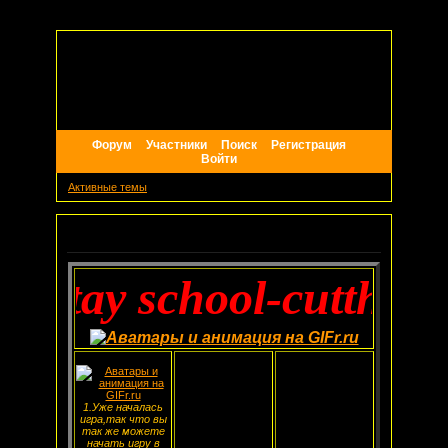
Форум
Участники
Поиск
Регистрация
Войти
Активные темы
Объявление
ntay school-cutthroat 
1.Уже началась
игра,так что вы
так же можете
начать игру в