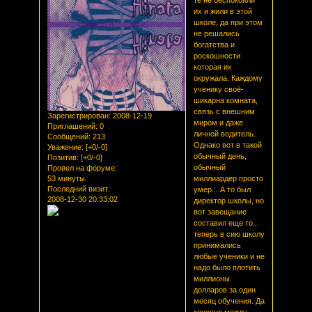
их и жили в этой
школе, да при этом
не решались
богатства и
роскошности
которая их
окружала. Каждому
ученику своё-
шикарна комната,
связь с внешним
Зарегистрирован
: 2008-12-19
миром и даже
Приглашений:
0
личной водитель.
Сообщений:
213
Однако вот в такой
Уважение:
[+0/-0]
обычный день,
Позитив:
[+0/-0]
обычный
Провел на форуме:
53 минуты
миллиардер просто
Последний визит:
умер... А то был
2008-12-30 20:33:02
директор школы, но
вот завещание
составил еще то...
теперь в сию школу
принимались
любые ученики и не
надо было плотить
миллионы
долларов за один
месяц обучения. Да
конечно между